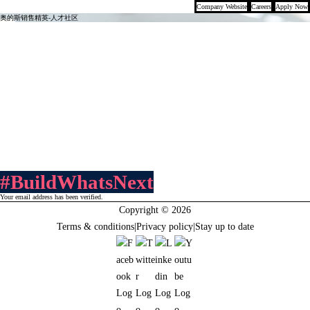
Company Website
Careers
Apply Now
奥的斯销售精英-人才社区
加入奥的斯销售团队，您将与行业顶尖人才并肩作战，通过系统化培训掌握全
流程销售技能，从客户需求分析到方案定制，从商务谈判到售后跟进，实现
从“销售执行者”到“解决方案专家”的蜕变。
奥的斯提供全球领先的数字化工具与数据支持，助您精准定位客户需求，高效
推进项目落地。
同时，完善的激励机制（如高额提成、年度奖金、晋升通道）让您的付出与收
获成正比。在“智慧城市”与“绿色建筑”浪潮下，奥的斯正推动电梯行业向智能
化、节能化转型。作为销售先锋，您将直接参与
5G电梯、物联网维保系统等创
新产品的市场推广，成为行业变革的推动者
#BuildWhatsNext
Your email address has been verified.
Copyright © 2026
Terms & conditions
|
Privacy policy
|
Stay up to date